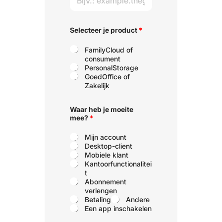
Selecteer je product
*
FamilyCloud of
consument
PersonalStorage
GoedOffice of
Zakelijk
v
Waar heb je moeite
a
mee?
*
n
U
R
Mijn account
L
Desktop-client
K
Mobiele klant
o
Kantoorfunctionalitei
r
t
t
Abonnement
e
verlengen
Betaling
Andere
Een app inschakelen